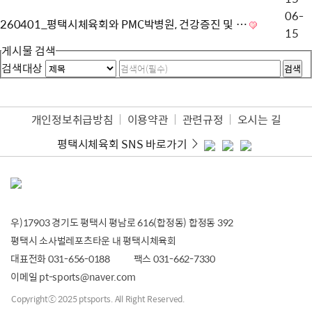
06-
260401_평택시체육회와 PMC박병원, 건강증진 및 …
15
게시물 검색
검색대상
개인정보취급방침
이용약관
관련규정
오시는 길
평택시체육회 SNS 바로가기
우)17903 경기도 평택시 평남로 616(합정동) 합정동 392
평택시 소사벌레포츠타운 내 평택시체육회
대표전화
031-656-0188
팩스
031-662-7330
이메일
pt-sports@naver.com
Copyrightⓒ 2025 ptsports. All Right Reserved.