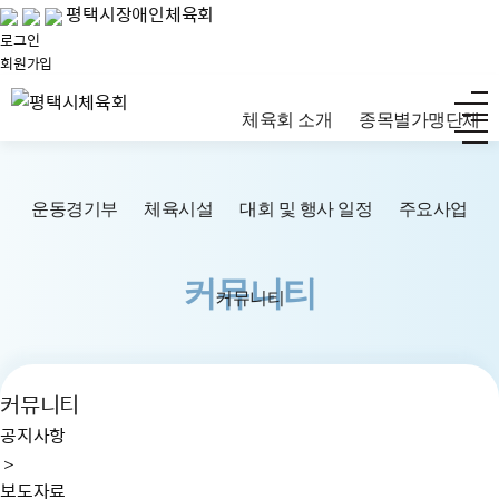
평택시장애인체육회
로그인
회원가입
체육회 소개
종목별가맹단체
운동경기부
체육시설
대회 및 행사 일정
주요사업
커뮤니티
커뮤니티
커뮤니티
공지사항
＞
보도자료